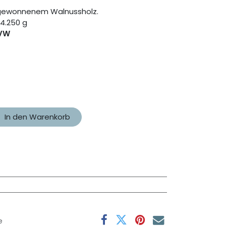
g gewonnenem Walnussholz.
4.250 g
VW
In den Warenkorb
e