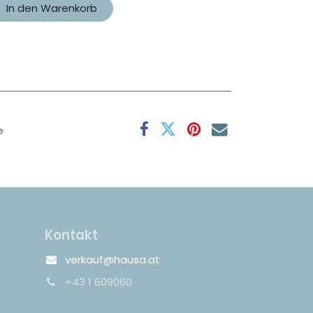
In den Warenkorb
e
Kontakt
verkauf@hausa.at
+43 1 609060