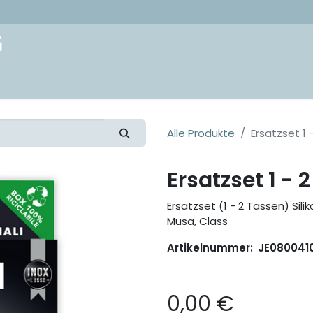
akt
Alle Produkte
Ersatzset 1 
Ersatzset 1 - 
Ersatzset (1 - 2 Tassen) Silik
Musa, Class
Artikelnummer:
JE080041
0,00
€