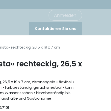
Anmelden
Kontaktieren Sie uns
ista« rechteckig, 26,5 x 19 x 7 cm
sta« rechteckig, 26,5 x
26,5 x 19 x 7 cm, zitronengelb • flexibel •
h • farbbeständig, geruchsneutral • kann
 im Wasser stehen • hitzebeständig bis
vathaushalte und Gastronomie
47101