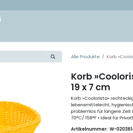
akt
Alle Produkte
Korb »Coolor
Korb »Coolori
19 x 7 cm
Korb »Coolorista« rechteckig, 
lebensmittelecht, hygienisc
problemlos für längere Zeit
70°C/ 158°F • ideal für Pri
Artikelnummer:
W-020361