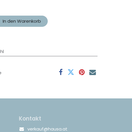
In den Warenkorb
hl
e
Kontakt
verkauf@hausa.at