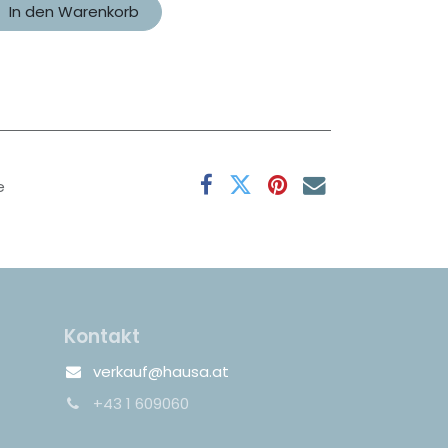
In den Warenkorb
e
Kontakt
verkauf@hausa.at
+43 1 609060