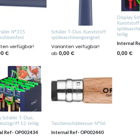
Display Sc
Kunststoff
spülmaschi
häler N°315
Schäler T-Duo, Kunststoff
teilig
schinenfest
spülmaschinengeeignet
Internal R
nten verfügbar!
Varianten verfügbar!
00
€
ab
0,00
€
0,00
€
y Schäler T-Duo,
holzgriff 12-teilig
Taschenschälmesser N°06
al Ref-
OP002434
Internal Ref-
OP002440