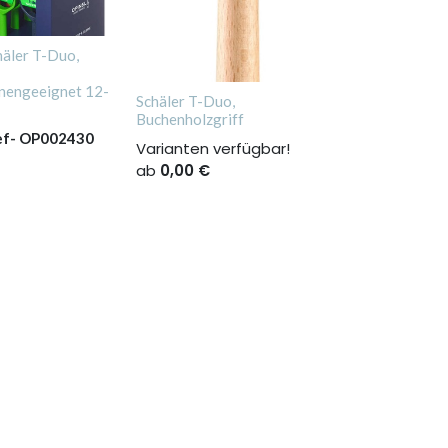
häler T-Duo,
nengeeignet 12-
Schäler T-Duo,
Buchenholzgriff
ef-
OP002430
Varianten verfügbar!
ab
0,00
€