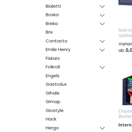
Bialetti
Boska
Breka
Sparsc
Brix
spülma
Contacto
Varia
Emile Henry
ab
0,
Fiskars
Folkroll
Engels
Gastrolux
Gihale
Gimap
Giostyle
Displa
Buchen
Hack
Intern
Hergo